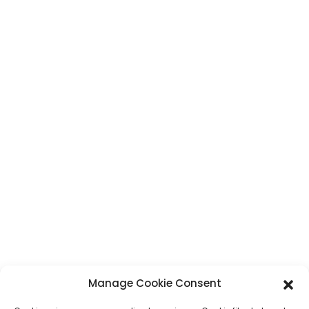
KONTAKT
Adresa
č. 7, Humen Section, Tai 'an Road, Humen Town, Dongguan City,
Guangdong Province, Čína
Telefón
+86 17875305714
WhatsApp
+86 17875305714
E-Mail
jack@hcpaperproduct.com
Manage Cookie Consent