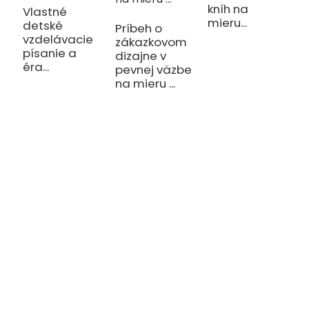
kníh na
Vlastné
T
mieru...
detské
m
Príbeh o
vzdelávacie
l
zákazkovom
písanie a
p
dizajne v
éra...
pevnej väzbe
na mieru ...
OEM/ODM Zákazku
Sme výrobca tlačiarenskej produkcie špecializujúci sa na výrobu
rôznych diárov, zápisníkov, kníh s pevnou väzbou a darčekových
kozmetických krabičiek.
Dopyt Teraz