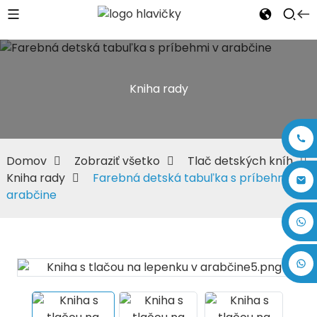
Kniha rady
Domov
Zobraziť všetko
Tlač detských kníh
Kniha rady
Farebná detská tabuľka s príbehmi v
arabčine
+86 17875305714