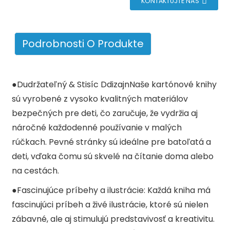
KONTAKTUJTE NÁS
Podrobnosti O Produkte
●
D
udržateľný
& S
tisíc
D
dizajn
Naše kartónové knihy
sú vyrobené z vysoko kvalitných materiálov
bezpečných pre deti, čo zaručuje, že vydržia aj
náročné každodenné používanie v malých
rúčkach. Pevné stránky sú ideálne pre batoľatá a
deti, vďaka čomu sú skvelé na čítanie doma alebo
na cestách.
●
Fascinujúce príbehy a ilustrácie: Každá kniha má
fascinujúci príbeh a živé ilustrácie, ktoré sú nielen
zábavné, ale aj stimulujú predstavivosť a kreativitu.