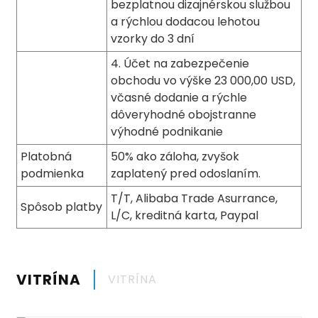
bezplatnou dizajnérskou službou
a rýchlou dodacou lehotou
vzorky do 3 dní
4. Účet na zabezpečenie
obchodu vo výške 23 000,00 USD,
včasné dodanie a rýchle
dôveryhodné obojstranne
výhodné podnikanie
Platobná
50% ako záloha, zvyšok
podmienka
zaplatený pred odoslaním.
T/T, Alibaba Trade Asurrance,
Spôsob platby
L/C, kreditná karta, Paypal
VITRÍNA
VITRÍNA