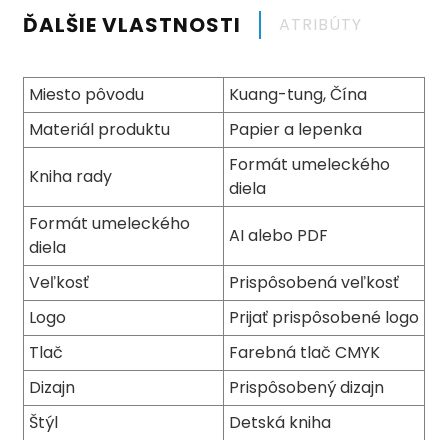
ĎALŠIE VLASTNOSTI
ATRIBÚTY
Miesto pôvodu
Kuang-tung, Čína
Materiál produktu
Papier a lepenka
Formát umeleckého
Kniha rady
diela
Formát umeleckého
AI alebo PDF
diela
Veľkosť
Prispôsobená veľkosť
Logo
Prijať prispôsobené logo
Tlač
Farebná tlač CMYK
Dizajn
Prispôsobený dizajn
Štýl
Detská kniha