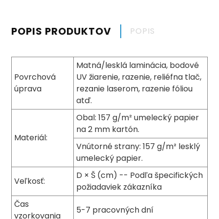
POPIS PRODUKTOV
POPIS
Matná/lesklá laminácia, bodové
Povrchová
UV žiarenie, razenie, reliéfna tlač,
úprava
rezanie laserom, razenie fóliou
atď.
Obal: 157 g/m² umelecký papier
na 2 mm kartón.
Materiál:
Vnútorné strany: 157 g/m² lesklý
umelecký papier.
D × Š (cm) -- Podľa špecifických
Veľkosť:
požiadaviek zákazníka
Čas
5-7 pracovných dní
vzorkovania