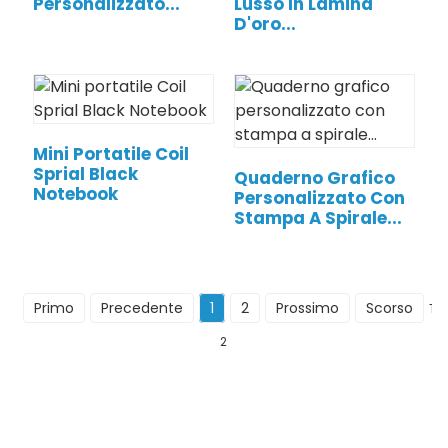
Personalizzato...
Lusso In Lamina
D'oro...
Mini Portatile Coil
Sprial Black
Quaderno Grafico
Notebook
Personalizzato Con
Stampa A Spirale...
Primo
Precedente
1
2
Prossimo
Scorso
Tot
2