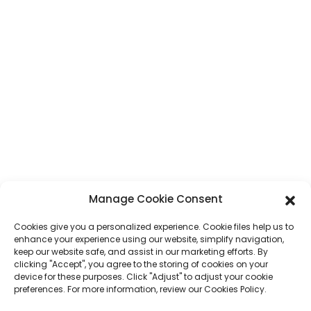
Indirizzo
N. 7, sezione Humen, Tai 'an Road, città di Humen, città di Dongguan,
provincia del Guangdong, Cina
Telefono
+86 17875305714
WhatsApp
+86 17875305714
E-Mail
jack@hcpaperproduct.com
LINK RAPIDI
PRODOTTI
Manage Cookie Consent
Cookies give you a personalized experience. Cookie files help us to
Chi siamo
Stampa di libri
enhance your experience using our website, simplify navigation,
Ambienti aziendali
Pianificatore
keep our website safe, and assist in our marketing efforts. By
Domande frequenti
Stampa di libri per bambini
clicking "Accept", you agree to the storing of cookies on your
Contattaci
Scatola regalo
device for these purposes. Click "Adjust" to adjust your cookie
Stampa di riviste
preferences. For more information, review our Cookies Policy.
Borsa regalo
Calendario