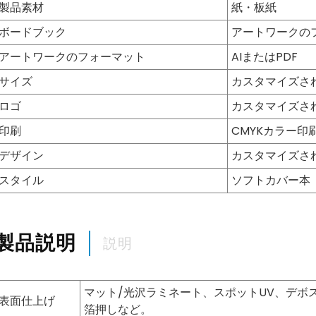
製品素材
紙・板紙
ボードブック
アートワークの
アートワークのフォーマット
AIまたはPDF
サイズ
カスタマイズさ
ロゴ
カスタマイズさ
印刷
CMYKカラー印
デザイン
カスタマイズさ
スタイル
ソフトカバー本
製品説明
説明
マット/光沢ラミネート、スポットUV、デボ
表面仕上げ
箔押しなど。