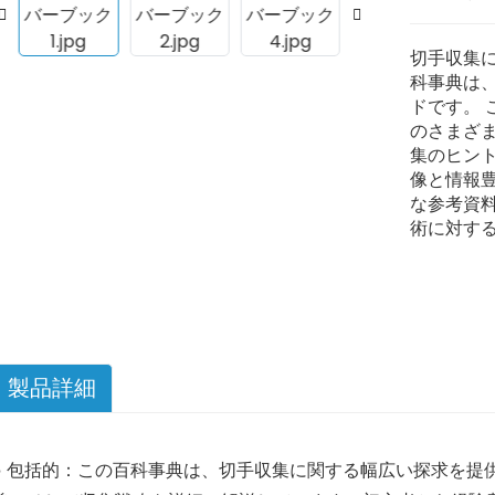
切手収集
科事典は
ドです。
のさまざ
集のヒン
像と情報
な参考資
術に対す
製品詳細
●
包括的：この百科事典は、切手収集に関する幅広い探求を提