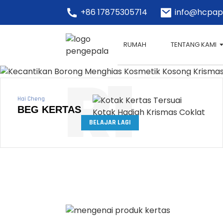
+86 17875305714
info@hcpap
Tingkatkan Jenama
RUMAH
TENTANG KAMI
/ Pencetakan Buku
R1
Pengeluar Percetakan Terbai
Hai Cheng
BEG KERTAS
Mulakan
BELAJAR LAGI