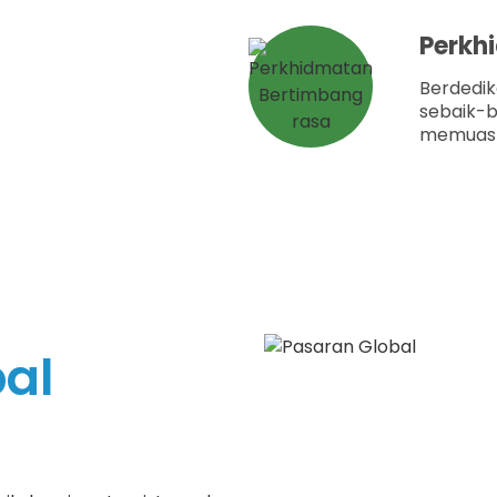
Perkh
Berdedik
sebaik-
memuaska
al