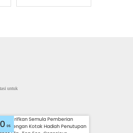
asi untuk
30
05