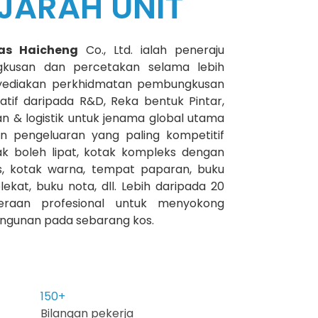
EJARAH UNIT
as Haicheng
Co., Ltd. ialah peneraju
gkusan dan percetakan selama lebih
nyediakan perkhidmatan pembungkusan
atif daripada R&D, Reka bentuk Pintar,
& logistik untuk jenama global utama
an pengeluaran yang paling kompetitif
 boleh lipat, kotak kompleks dengan
s, kotak warna, tempat paparan, buku
lekat, buku nota, dll. Lebih daripada 20
eraan profesional untuk menyokong
gunan pada sebarang kos.
150
+
Bilangan pekerja