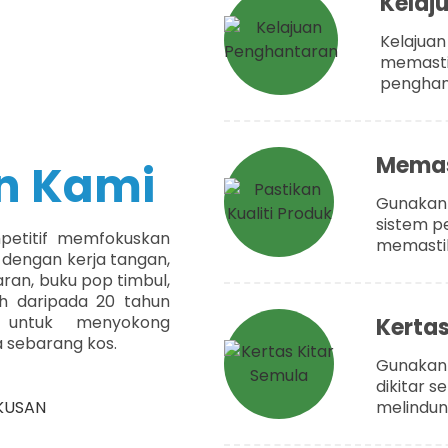
Kelaj
Kelajuan
memasti
penghan
Memast
n Kami
Gunakan 
sistem p
petitif memfokuskan
memastik
 dengan kerja tangan,
aran, buku pop timbul,
bih daripada 20 tahun
l untuk menyokong
Kertas
sebarang kos.
Gunakan 
dikitar s
melindung