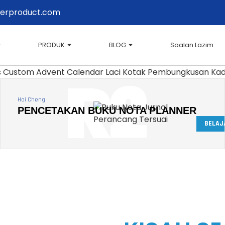
erproduct.com
 Anda Melalui Pembungkusa
PRODUK
BLOG
Soalan Lazim
R2
k dalam Industri Percetakan
Hai Cheng
PENCETAKAN BUKU NOTA PLANNER
BELAJ