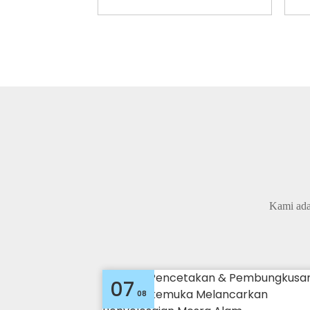
Kami ada
07
08