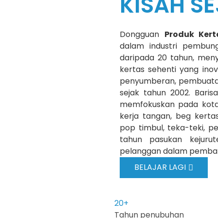
KISAH S
Dongguan
Produk Kert
dalam industri pembun
daripada 20 tahun, me
kertas sehenti yang inov
penyumberan, pembuatan 
sejak tahun 2002. Baris
memfokuskan pada kotak
kerja tangan, beg kerta
pop timbul, teka-teki, pe
tahun pasukan kejurut
pelanggan dalam pemban
BELAJAR LAGI
20
+
Tahun penubuhan