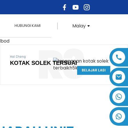
n Tersuai
Malay
HUBUNGI KAMI
R3
Hai Cheng
KOTAK SOLEK TERSUAI
AR LAGI
BELAJAR LAGI
+86 17875305714