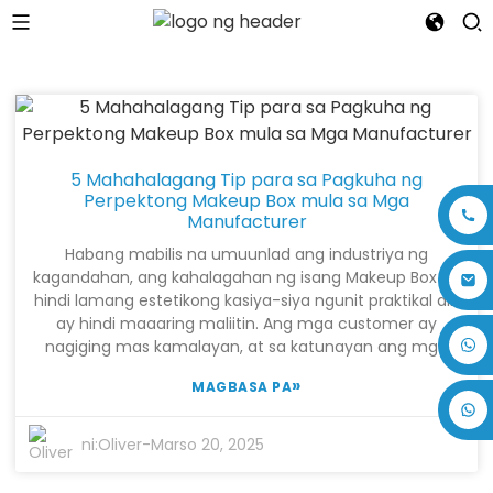
5 Mahahalagang Tip para sa Pagkuha ng
Perpektong Makeup Box mula sa Mga
Manufacturer
Habang mabilis na umuunlad ang industriya ng
kagandahan, ang kahalagahan ng isang Makeup Box ay
hindi lamang estetikong kasiya-siya ngunit praktikal din
ay hindi maaaring maliitin. Ang mga customer ay
+86 17875305714
nagiging mas kamalayan, at sa katunayan ang mga
desisyon sa pagbili ay apektado ng packaging ng mga
»
MAGBASA PA
make-up goodies mismo. Samakatuwid, ang pagkuha
ng angkop na Makeup Box sa pamamagitan ng isang
pinagkakatiwalaang Makeup Box Manufacturer ay
ni:
Oliver
-
Marso 20, 2025
magiging mahalaga para sa mga tatak na gustong
tumayo sa isang mapagkumpitensyang merkado. Ang