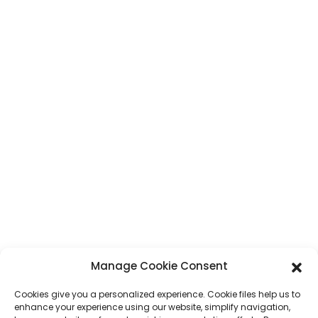
CONTACT
Address
7, Humen Section, Tai 'an Road, Humen Town, Dongguan City,
Guangdong Province, China
Telepono
+86 17875305714
Whatsapp
+86 17875305714
E-Mail
jack@hcpaperproduct.com
MGA MABILISANG
MGA PRODUKTO
Manage Cookie Consent
LINK
Cookies give you a personalized experience. Cookie files help us to
Paglimbag ng Aklat
enhance your experience using our website, simplify navigation,
Planner
Tungkol sa Amin