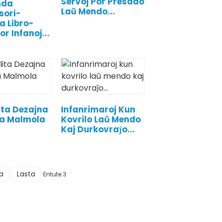
Servoj Por Presado
nda
Laŭ Mendo...
sori-
 Libro-
or Infanoj...
ita Dezajna
Infanrimaroj Kun
a Malmola
Kovrilo Laŭ Mendo
Kaj Durkovraĵo...
a
Lasta
Entute 3