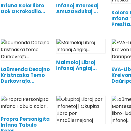
Infana Kolorlibro
Infanoj Interesaj
Dolĉa Krokodilo...
Amuza Edukaj ...
Kolora
Infana 
Presita.
Malmolaj Libroj
Infanaj Anglaj...
Laŭmenda Dezajno
EVA-Lib
Kristnaska Temo
Kreivon
Durkovraĵo...
Daŭripo
Propra Personigita
Infana Tabulo
Kolor...