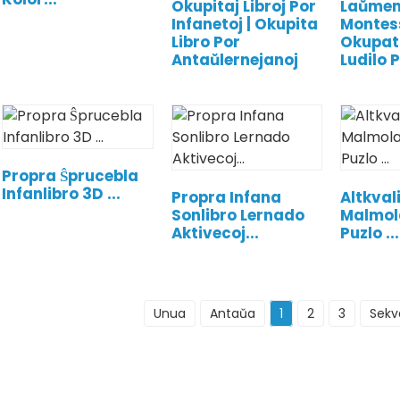
Okupitaj Libroj Por
Laŭme
Infanetoj | Okupita
Montes
Libro Por
Okupata
Antaŭlernejanoj
Ludilo P
Propra Ŝprucebla
Infanlibro 3D ...
Propra Infana
Altkval
Sonlibro Lernado
Malmol
Aktivecoj...
Puzlo ...
Unua
Antaŭa
1
2
3
Sekv