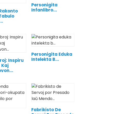
Personigita
Infanlibro...
 Rakonto
Tabulo
..
Personigita Eduka
Intelekta B...
roj: Inspiru
 Kaj
von...
Fabrikisto De