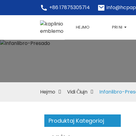
+86 17875305714
info@hcpap
HEJMO
PRI NI
Hejmo
Vidi Ĉiujn
Infanlibro-Pre
Produktaj Kategorioj