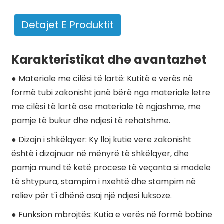
Detajet E Produktit
Karakteristikat dhe avantazhet
● Materiale me cilësi të lartë: Kutitë e verës në
formë tubi zakonisht janë bërë nga materiale letre
me cilësi të lartë ose materiale të ngjashme, me
pamje të bukur dhe ndjesi të rehatshme.
● Dizajn i shkëlqyer: Ky lloj kutie vere zakonisht
është i dizajnuar në mënyrë të shkëlqyer, dhe
pamja mund të ketë procese të veçanta si modele
të shtypura, stampim i nxehtë dhe stampim në
reliev për t'i dhënë asaj një ndjesi luksoze.
● Funksion mbrojtës: Kutia e verës në formë bobine