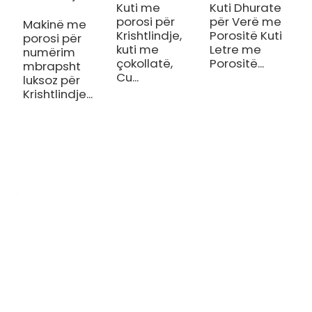
Kuti me
Kuti Dhurate
porosi për
për Verë me
Makinë me
K
Krishtlindje,
Porositë Kuti
porosi për
L
kuti me
Letre me
numërim
K
çokollatë,
Porositë...
mbrapsht
K
Cu...
luksoz për
L
Krishtlindje...
R
OEM/ODM Me Porosi
Ne jemi një prodhues shtypi i specializuar në prodhimin e planifikuesve
të ndryshëm, fletoreve, librave me kapak të fortë dhe kutive dhuratash
kozmetike.