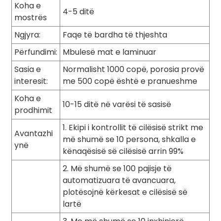
Koha e
4-5 ditë
mostrës
Ngjyra:
Faqe të bardha të thjeshta
Përfundimi:
Mbulesë mat e laminuar
Sasia e
Normalisht 1000 copë, porosia provë
interesit:
me 500 copë është e pranueshme
Koha e
10-15 ditë në varësi të sasisë
prodhimit
1. Ekipi i kontrollit të cilësisë strikt me
Avantazhi
më shumë se 10 persona, shkalla e
ynë
kënaqësisë së cilësisë arrin 99%
2. Më shumë se 100 pajisje të
automatizuara të avancuara,
plotësojnë kërkesat e cilësisë së
lartë