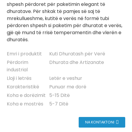
shpesh përdoret për paketimin elegant të
dhuratave. Për shkak të pamjes së saj të
mrekullueshme, kutitë e verës në formë tubi
përdoren shpesh si paketim për dhuratat e verës,
gjë që mund të rrisë temperamentin dhe vlerën e
dhuratës.
Emri i produktit
Kuti Dhuratash për Verë
Përdorim
Dhurata dhe Artizanate
industrial
Lloji i letrës
Letër e veshur
Karakteristikë
Punuar me dorë
Koha e dorëzimit
5-15 Ditë
Koha e mostrës
5-7 Ditë
NA KONTAKTONI