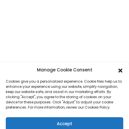
Nr. 7, Seksioni Humen, Rruga Tai 'an, Qyteti Humen, Qyteti Dongguan,
Provinca Guangdong, Kinë
Telefon
+86 17875305714
Whatsapp
+86 17875305714
Email
jack@hcpaperproduct.com
LIDHJE TË
PRODUKTE
Manage Cookie Consent
SHPEJTA
Cookies give you a personalized experience. Cookie files help us to
Shtypi i librave
enhance your experience using our website, simplify navigation,
Planifikues
Rreth Nesh
keep our website safe, and assist in our marketing efforts. By
Shtypi i librave për fëmijë
Mjediset e Korporatave
clicking "Accept", you agree to the storing of cookies on your
Kutia e Dhuratave
Pyetje të shpeshta
device for these purposes. Click "Adjust" to adjust your cookie
Shtypi i Revistave
Na Kontaktoni
preferences. For more information, review our Cookies Policy.
Qese dhuratash
Kalendari
Lojëra me enigma
Accept
Ngjitëse