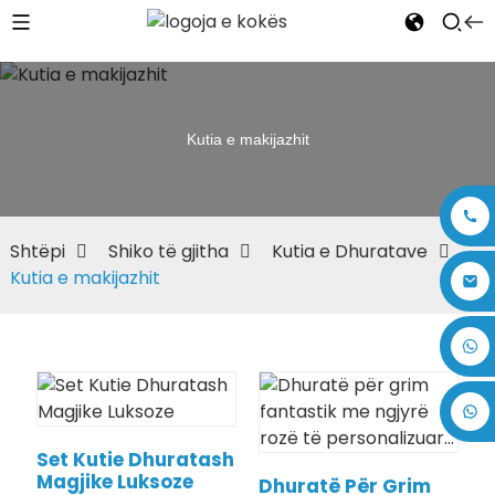
Kutia e makijazhit
Shtëpi
Shiko të gjitha
Kutia e Dhuratave
Kutia e makijazhit
+86 17875305714
Set Kutie Dhuratash
Magjike Luksoze
Dhuratë Për Grim