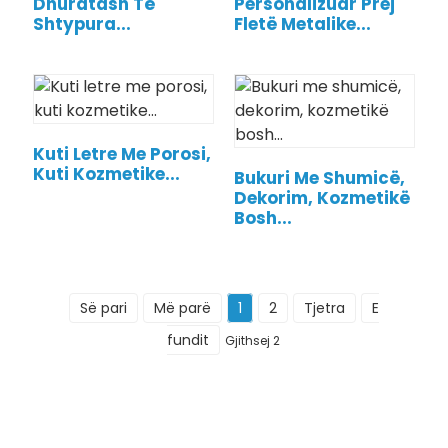
Dhuratash Të
Personalizuar Prej
Shtypura...
Fletë Metalike...
Kuti Letre Me Porosi,
Kuti Kozmetike...
Bukuri Me Shumicë,
Dekorim, Kozmetikë
Bosh...
Së pari
Më parë
1
2
Tjetra
E
fundit
Gjithsej 2