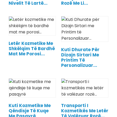
Nivelit Të Lartë...
Rozë Me Li...
Letër Kozmetike Me
Shkëlqim Të Bardhë
Kuti Dhurate Për
Mat Me Porosi...
Dizajn Sirtari Me
Printim Të
Personalizuar...
Kuti Kozmetike Me
Transporti I
Qëndisje Të Kuqe
Kozmetikës Me Letër
Me Pasqyrë
Të Valëzuar Rozë...