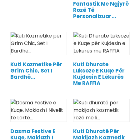
Fantastik Me Ngjyrë
Rozë Të
Personalizuar...
Kuti Kozmetike Për
Kuti Dhurate
Grim Chic, Set I
Luksoze E Kuqe Për
Bardhë...
Kujdesin E Lëkurës
Me RAFFIA
.
Dasma Festive E
Kuti Dhuratë Për
Kuqe, Makiazh I
Makijazh Kozmetik