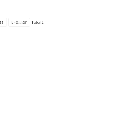
ss
L-aħħar
Total 2