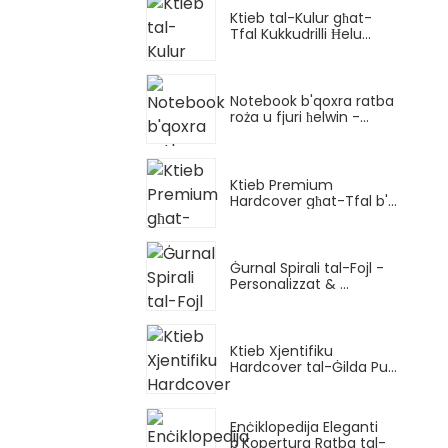
Ktieb tal-Kulur għat-
Tfal Kukkudrilli Ħelu...
Notebook b'qoxra ratba
roża u fjuri ħelwin -...
Ktieb Premium
Hardcover għat-Tfal b'...
Ġurnal Spirali tal-Fojl -
Personalizzat & ...
Ktieb Xjentifiku
Hardcover tal-Ġilda Pu...
Enċiklopedija Eleganti
b'Kopertura Ratba tal-