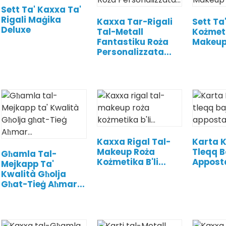
Sett Ta' Kaxxa Ta'
Rigali Maġika
Kaxxa Tar-Rigali
Sett Ta
Deluxe
Tal-Metall
Kożmet
Fantastiku Roża
Makeup 
Personalizzata...
Kaxxa Rigal Tal-
Karta 
Makeup Roża
Tleqq 
Għamla Tal-
Kożmetika B'li...
Apposta
Mejkapp Ta'
Kwalità Għolja
Għat-Tieġ Aħmar...