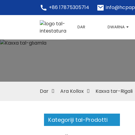
+86 17875305714
info@hcpap
DAR
DWARNA
Dar
Ara Kollox
Kaxxa tar-Rigali
Kategoriji tal-Prodotti