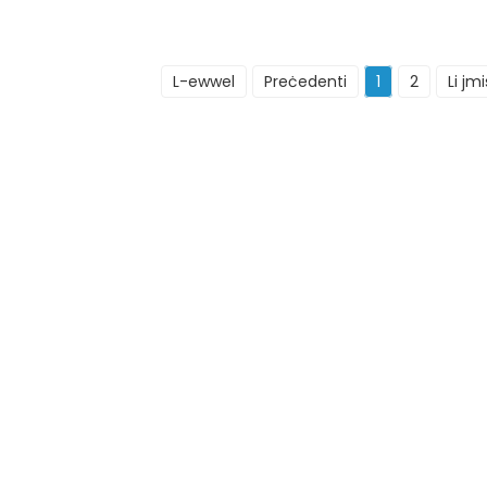
L-ewwel
Preċedenti
1
2
Li jmi