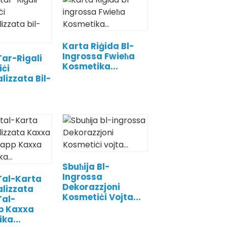
Karta Riġida Bl-
Ingrossa Fwieħa
ar-Rigali
Kosmetika...
ċi
lizzata Bil-
Sbuħija Bl-
Ingrossa
Tal-Karta
Dekorazzjoni
lizzata
Kosmetiċi Vojta...
Tal-
p Kaxxa
ka...