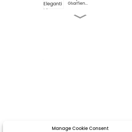
Għarfien...
Planner Manwali Irqiq
b'Ċirku tas-Serp: A4
Tu...
Sett ta' Notebook tal-
Ġilda PU A4 bil-Pinna...
K
Sett ta' Notebook tal-
Ġilda A5 Pu bil-Pinna
In
OEM/ODM Personalizzat
Nr
Kopertura iebsa blu
Hu
Aħna manifattur tal-produzzjoni tal-
tgħammix B5 Silver Sta...
Gu
istampar li jispeċjalizza fil-produzzjoni
ta' diversi planners, notebooks, kotba
Te
b'qoxra iebsa, u kaxxi tar-rigali
+8
Manage Cookie Consent
kożmetiċi.