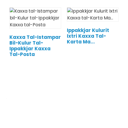
Ippakkjar Kulurit
Ixtri Kaxxa Tal-
Kaxxa Tal-Istampar
Karta Ma...
Bil-Kulur Tal-
Ippakkjar Kaxxa
Tal-Posta
OEM/ODM Personalizzat
Aħna manifattur tal-produzzjoni tal-istampar li jispeċjalizza fil-