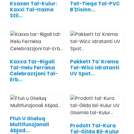
Kxaxen Tal-Kulur:
Tat-Tieqa Tal-PVC
Kaxxi Tal-Ħażna
B'Disinn...
Stil...
Kaxxa Tar-Rigali
Pakkett Ta' Krema
Tal-Ħelu Ferrieħa
Tal-Wiċċ Idratanti
Ċelebrazzjoni Tal-
UV Spot...
Erb...
.
Ftuħ U Għeluq
Multifunzjonali
Prodott Tal-Kura
Abjad...
Tal-Ġilda Bil-Kulur