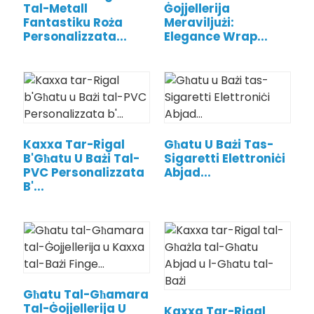
Tal-Metall
Ġojjellerija
Fantastiku Roża
Meraviljużi:
Personalizzata...
Elegance Wrap...
Kaxxa Tar-Rigal
Għatu U Bażi Tas-
B'Għatu U Bażi Tal-
Sigaretti Elettroniċi
PVC Personalizzata
Abjad...
B'...
.
Għatu Tal-Għamara
Tal-Ġojjellerija U
Kaxxa Tar-Rigal