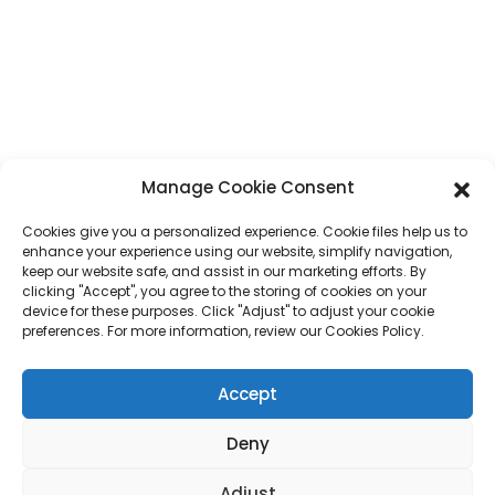
Whatsapp
+86 17875305714
E-Mail
jack@hcpaperproduct.com
LINKS MGĦAĠĠLA
PRODOTTI
Manage Cookie Consent
Cookies give you a personalized experience. Cookie files help us to
Dwarna
Stampar ta' Kotba
enhance your experience using our website, simplify navigation,
Ambjenti Korporattivi
Planner
keep our website safe, and assist in our marketing efforts. By
Mistoqsijiet Frekwenti
Stampar ta' Kotba għat-Tfal
clicking "Accept", you agree to the storing of cookies on your
Ikkuntattjana
Kaxxa tar-Rigali
device for these purposes. Click "Adjust" to adjust your cookie
Stampar ta' Rivisti
preferences. For more information, review our Cookies Policy.
Borża tar-Rigali
Kalendarju
Puzzles tal-Jigsaw
Accept
Stiker
Deny
Drittijiet tal-awtur © 2024 DONGGUAN HAICHENG Id-Drittijiet kollha
Adjust