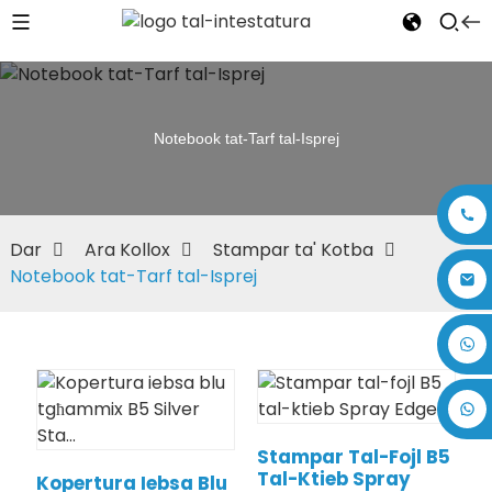
Notebook tat-Tarf tal-Isprej
Dar
Ara Kollox
Stampar ta' Kotba
Notebook tat-Tarf tal-Isprej
+86 17875305714
Stampar Tal-Fojl B5
Tal-Ktieb Spray
Kopertura Iebsa Blu