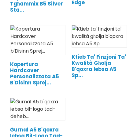
Edge
Tgħammix B5 Silver
Sta...
Ktieb Ta' Finzjoni Ta'
Kwalità Għolja
Kopertura
B'qoxra Iebsa A5
Hardcover
Sp...
Personalizzata A5
B'Disinn Sprej...
.
Ġurnal A5 B'qoxra
Iebsa Bil-Logo Tad-