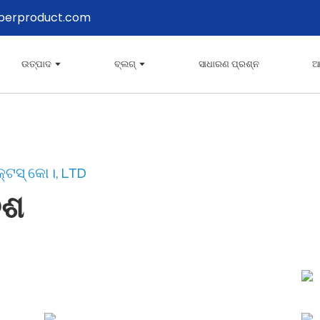
perproduct.com
ଉତ୍ପାଦ
ବ୍ଲଗ୍
ସାଧାରଣ ପ୍ରଶ୍ନ
ଆ
୍ଟସ୍ କୋ।, LTD
େଶ