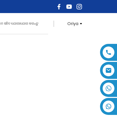
Oriya
ମ ସହିତ ଯୋଗାଯୋଗ କରନ୍ତୁ
+୮୬ ୧୭୮୭୫୩୦୫୭୧୪