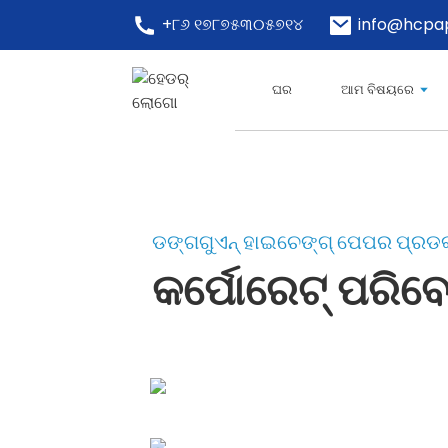
+୮୬ ୧୭୮୭୫୩୦୫୭୧୪
info@hcpa
ଘର
ଆମ ବିଷୟରେ
ଡଙ୍ଗଗୁଏନ୍ ହାଇଚେଙ୍ଗ୍ ପେପର ପ୍ରଡକ
କର୍ପୋରେଟ୍ ପରିବ