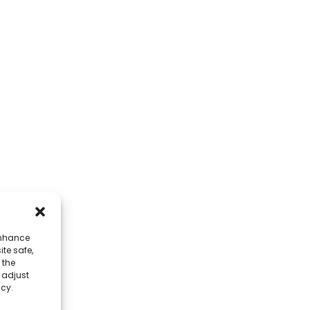
ଯୋଗାଯୋଗ
ଦୃତ ଲିଙ୍କ୍ଗୁଡି
ଠିକଣା
ଆମ ବିଷୟରେ
ନଂ।
କର୍ପୋରେଟ୍ ପରିବେଶ
ସାଧାରଣ ପ୍ରଶ୍ନ
ଫୋନ୍‌
ଆମ ସହିତ ଯୋଗାଯୋଗ କ
+୮୬ ୧୭୮୭୫୩୦୫୭୧୪
ହ୍ୱାଟ୍ସଆପ୍
enhance
+୮୬ ୧୭୮୭୫୩୦୫୭୧୪
ite safe,
 the
o adjust
ଇ-ମେଲ୍
icy.
jack@hcpaperproduct.com