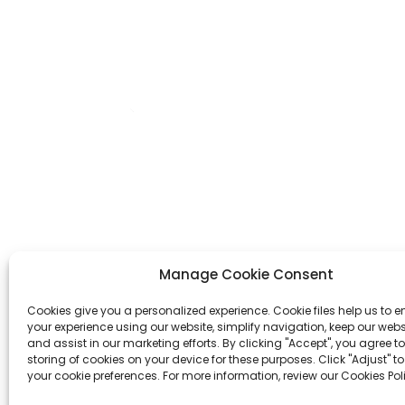
OEM/ODM କଷ୍ଟମ୍
ଆମେ ଏକ ମୁଦ୍ରଣ ଉତ୍ପାଦନ ନିର୍ମାତା ଯାହା ବିଭିନ୍ନ
ପ୍ଲାନର, ନୋଟବୁକ୍, ହାର୍ଡକଭର ପୁସ୍ତକ ଏବଂ
Manage Cookie Consent
କସମେଟିକ୍ ଉପହାର ବାକ୍ସ ଉତ୍ପାଦନରେ ବିଶେଷଜ୍ଞ।
Cookies give you a personalized experience. Cookie files help us to 
your experience using our website, simplify navigation, keep our webs
ଏବେ ପଚାରନ୍ତୁ
and assist in our marketing efforts. By clicking "Accept", you agree to
storing of cookies on your device for these purposes. Click "Adjust" t
your cookie preferences. For more information, review our Cookies Pol