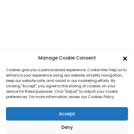
هاتف
+86 17875305714
واتساب
+86 17875305714
بريد إلكتروني
jack@hcpaperproduct.com
Manage Cookie Consent
منتجات
روابط سريعة
Cookies give you a personalized experience. Cookie files help us to
enhance your experience using our website, simplify navigation,
طباعة الكتب
معلومات عنا
keep our website safe, and assist in our marketing efforts. By
مخطط
البيئات المؤسسية
clicking "Accept", you agree to the storing of cookies on your
طباعة كتب الأطفال
التعليمات
device for these purposes. Click "Adjust" to adjust your cookie
صندوق الهدايا
اتصل بنا
preferences. For more information, review our Cookies Policy.
طباعة المجلات
حقيبة الهدايا
تقويم
Accept
ألغاز الصور المقطوعة
ملصق
Deny