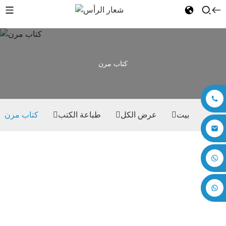
كتاب مرن
بيت
عرض الكل
طباعة الكتب
كتاب مرن
+86 17875305714