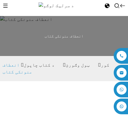
انعطاف منونکی کتاب
کور
ټول وګورئ
د کتاب چاپول
انعطاف
منونکی کتاب
+۸۶ ۱۷۸۷۵۳۰۵۷۱۴