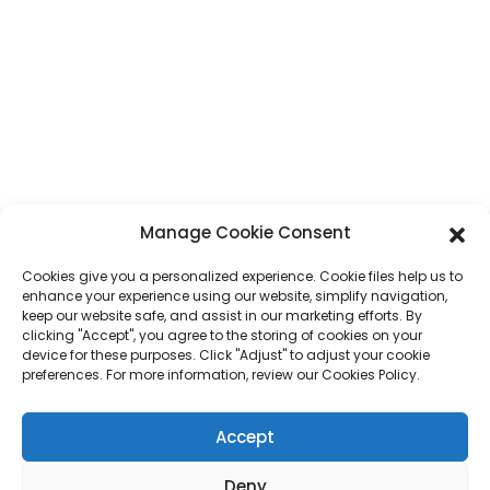
تلیفون
+۸۶ ۱۷۸۷۵۳۰۵۷۱۴
واټس اپ
+۸۶ ۱۷۸۷۵۳۰۵۷۱۴
برېښنالیک
jack@hcpaperproduct.com
محصولات
چټک لینکونه
Manage Cookie Consent
Cookies give you a personalized experience. Cookie files help us to
د کتاب چاپول
زموږ په اړه
enhance your experience using our website, simplify navigation,
پلان جوړونکی
د کارپوریټ چاپیریال
keep our website safe, and assist in our marketing efforts. By
د ماشومانو د کتاب چاپول
پرله پسې پوښتنې
clicking "Accept", you agree to the storing of cookies on your
د ډالۍ بکس
موږ سره اړیکه ونیسئ
device for these purposes. Click "Adjust" to adjust your cookie
د مجلې چاپول
preferences. For more information, review our Cookies Policy.
د ډالۍ کڅوړه
جنتري
جیګسا پزلونه
Accept
سټیکر
Deny