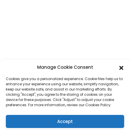
Гуандун, Кітай
Тэлефон
+86 17875305714
WhatsApp
+86 17875305714
Электронная Пошта
jack@hcpaperproduct.com
ХУТКІЯ СПАСЫЛКІ
ПРАДУКТЫ
Manage Cookie Consent
Cookies give you a personalized experience. Cookie files help us to
Пра нас
Друк кніг
enhance your experience using our website, simplify navigation,
Карпаратыўнае асяроддзе
Планіроўшчык
keep our website safe, and assist in our marketing efforts. By
Часта задаваныя пытанні
Друк дзіцячых кніг
clicking "Accept", you agree to the storing of cookies on your
Звяжыцеся з намі
Падарункавая скрынка
device for these purposes. Click "Adjust" to adjust your cookie
Друк часопісаў
preferences. For more information, review our Cookies Policy.
Падарункавы пакет
Каляндар
Пазлы
Accept
Налепка