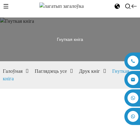
Гнуткая кніга
Галоўная
Паглядзець усе
Друк кніг
Гнуткая
кніга
+86 17875305714