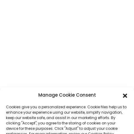
Adresse
N° 7, section Humen, route Tai 'an, ville de Humen, ville de Dongguan,
province du Guangdong, Chine
Téléphone
+86 17875305714
WhatsApp
+86 17875305714
E-Mail
jack@hcpaperproduct.com
LIENS RAPIDES
PRODUITS
Manage Cookie Consent
Cookies give you a personalized experience. Cookie files help us to
À propos de nous
Impression de livres
enhance your experience using our website, simplify navigation,
Environnements d'entreprise
Planificateur
keep our website safe, and assist in our marketing efforts. By
FAQ
Impression de livres pour enfants
clicking "Accept", you agree to the storing of cookies on your
Contactez-nous
Coffret cadeau
device for these purposes. Click "Adjust" to adjust your cookie
Impression de magazines
preferences. For more information, review our Cookies Policy.