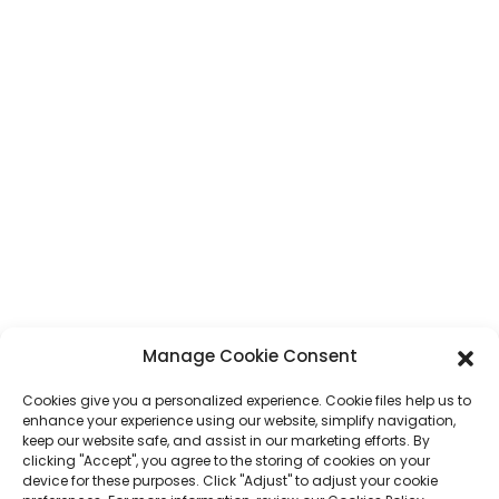
Adresse
N° 7, section Humen, route Tai 'an, ville de Humen, ville de Dongguan,
province du Guangdong, Chine
Téléphone
+86 17875305714
WhatsApp
+86 17875305714
E-Mail
jack@hcpaperproduct.com
LIENS RAPIDES
PRODUITS
Manage Cookie Consent
Cookies give you a personalized experience. Cookie files help us to
À propos de nous
Impression de livres
enhance your experience using our website, simplify navigation,
Environnements d'entreprise
Planificateur
keep our website safe, and assist in our marketing efforts. By
FAQ
Impression de livres pour enfants
clicking "Accept", you agree to the storing of cookies on your
Contactez-nous
Coffret cadeau
device for these purposes. Click "Adjust" to adjust your cookie
Impression de magazines