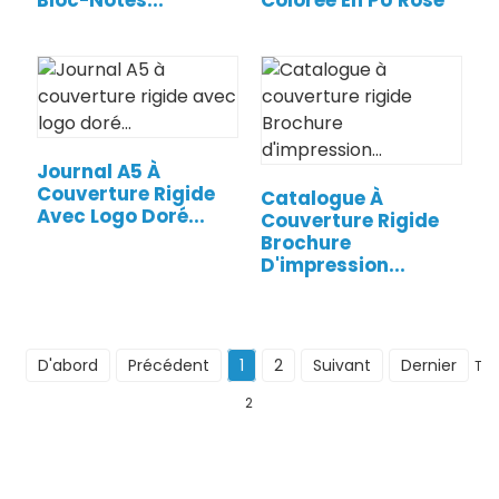
Bloc-Notes...
Colorée En PU Rose
Journal A5 À
Couverture Rigide
Catalogue À
Avec Logo Doré...
Couverture Rigide
Brochure
D'impression...
D'abord
Précédent
1
2
Suivant
Dernier
Tot
2