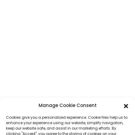
CONTACT
Adresse
N° 7, section Humen, route Tai 'an, ville de Humen, ville de Dongguan,
province du Guangdong, Chine
Téléphone
+86 17875305714
WhatsApp
+86 17875305714
E-Mail
jack@hcpaperproduct.com
LIENS RAPIDES
PRODUITS
Manage Cookie Consent
Cookies give you a personalized experience. Cookie files help us to
À propos de nous
Impression de livres
enhance your experience using our website, simplify navigation,
Environnements d'entreprise
Planificateur
keep our website safe, and assist in our marketing efforts. By
FAQ
Impression de livres pour enfants
clicking "Accept", you agree to the storing of cookies on your