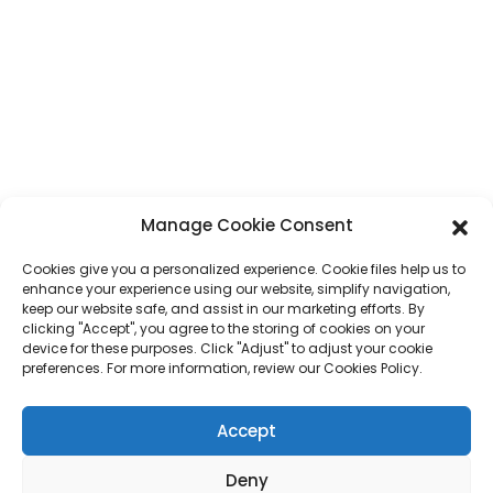
CONTACT
Adresse
N° 7, section Humen, route Tai 'an, ville de Humen, ville de Dongguan,
province du Guangdong, Chine
Téléphone
+86 17875305714
Manage Cookie Consent
WhatsApp
+86 17875305714
Cookies give you a personalized experience. Cookie files help us to
E-Mail
jack@hcpaperproduct.com
enhance your experience using our website, simplify navigation,
keep our website safe, and assist in our marketing efforts. By
clicking "Accept", you agree to the storing of cookies on your
device for these purposes. Click "Adjust" to adjust your cookie
LIENS RAPIDES
PRODUITS
preferences. For more information, review our Cookies Policy.
À propos de nous
Impression de livres
Accept
Environnements d'entreprise
Planificateur
FAQ
Impression de livres pour enfants
Deny
Contactez-nous
Coffret cadeau