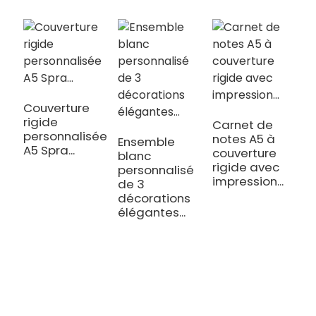
Couverture
C
rigide
r
Carnet de
personnalisée
é
notes A5 à
Ensemble
A5 Spra...
B
couverture
blanc
rigide avec
personnalisé
impression...
de 3
décorations
élégantes...