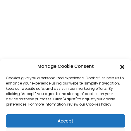
Adresse
N° 7, section Humen, route Tai 'an, ville de Humen, ville de Dongguan,
province du Guangdong, Chine
Téléphone
+86 17875305714
WhatsApp
+86 17875305714
Manage Cookie Consent
E-Mail
jack@hcpaperproduct.com
Cookies give you a personalized experience. Cookie files help us to
enhance your experience using our website, simplify navigation,
LIENS RAPIDES
PRODUITS
keep our website safe, and assist in our marketing efforts. By
clicking "Accept", you agree to the storing of cookies on your
device for these purposes. Click "Adjust" to adjust your cookie
preferences. For more information, review our Cookies Policy.
À propos de nous
Impression de livres
Environnements d'entreprise
Planificateur
FAQ
Impression de livres pour enfants
Accept
Contactez-nous
Coffret cadeau
Impression de magazines