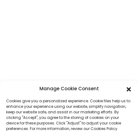
Adresse
N° 7, section Humen, route Tai 'an, ville de Humen, ville de Dongguan,
province du Guangdong, Chine
Téléphone
+86 17875305714
WhatsApp
+86 17875305714
E-Mail
jack@hcpaperproduct.com
LIENS RAPIDES
PRODUITS
Manage Cookie Consent
Cookies give you a personalized experience. Cookie files help us to
À propos de nous
Impression de livres
enhance your experience using our website, simplify navigation,
Environnements d'entreprise
Planificateur
keep our website safe, and assist in our marketing efforts. By
FAQ
Impression de livres pour enfants
clicking "Accept", you agree to the storing of cookies on your
Contactez-nous
Coffret cadeau
device for these purposes. Click "Adjust" to adjust your cookie
Impression de magazines
preferences. For more information, review our Cookies Policy.
Sac cadeau
Calendrier