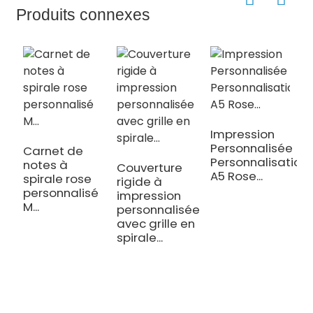
Produits connexes
Impression
C
Personnalisée
s
Carnet de
Personnalisation
p
notes à
Couverture
A5 Rose...
Ha
spirale rose
rigide à
personnalisé
impression
M...
personnalisée
avec grille en
spirale...