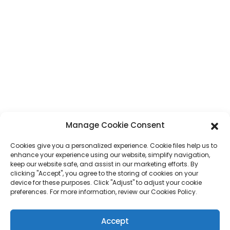
CONTACT
Adresse
N° 7, section Humen, route Tai 'an, ville de Humen, ville de Dongguan,
province du Guangdong, Chine
Téléphone
+86 17875305714
WhatsApp
+86 17875305714
Manage Cookie Consent
E-Mail
jack@hcpaperproduct.com
Cookies give you a personalized experience. Cookie files help us to
enhance your experience using our website, simplify navigation,
LIENS RAPIDES
PRODUITS
keep our website safe, and assist in our marketing efforts. By
clicking "Accept", you agree to the storing of cookies on your
device for these purposes. Click "Adjust" to adjust your cookie
preferences. For more information, review our Cookies Policy.
À propos de nous
Impression de livres
Environnements d'entreprise
Planificateur
FAQ
Impression de livres pour enfants
Accept
Contactez-nous
Coffret cadeau