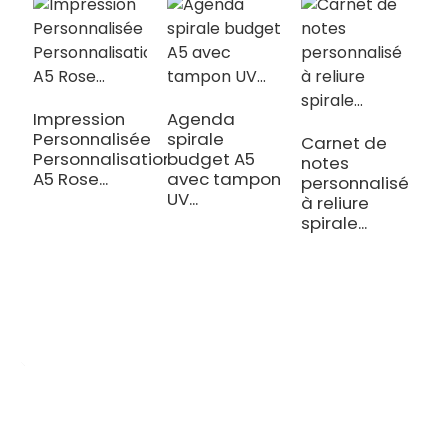
Impression
Agenda
A
Personnalisée
spirale
p
Carnet de
Personnalisation
budget A5
e
notes
A5 Rose...
avec tampon
j
personnalisé
UV...
n
à reliure
spirale...
OEM/ODM Personnalisé