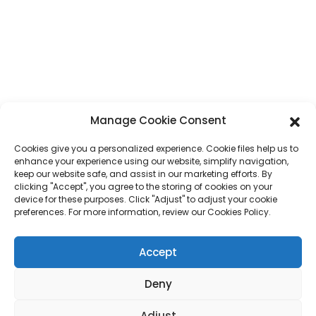
Téléphone
+86 17875305714
WhatsApp
+86 17875305714
E-Mail
jack@hcpaperproduct.com
Manage Cookie Consent
LIENS RAPIDES
PRODUITS
Cookies give you a personalized experience. Cookie files help us to
enhance your experience using our website, simplify navigation,
keep our website safe, and assist in our marketing efforts. By
À propos de nous
Impression de livres
clicking "Accept", you agree to the storing of cookies on your
Environnements d'entreprise
Planificateur
device for these purposes. Click "Adjust" to adjust your cookie
FAQ
Impression de livres pour enfants
preferences. For more information, review our Cookies Policy.
Contactez-nous
Coffret cadeau
Impression de magazines
Accept
Sac cadeau
Calendrier
Puzzles
Deny
Autocollant
Adjust