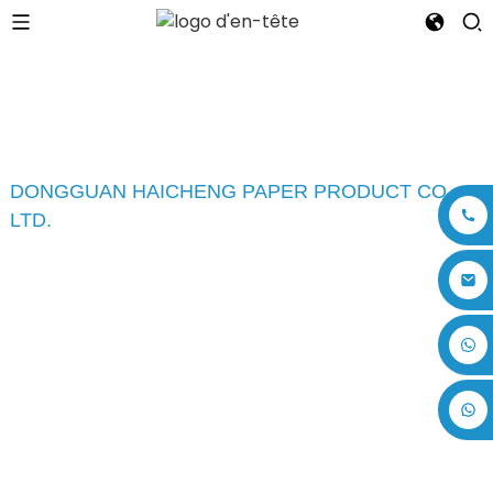
DONGGUAN HAICHENG PAPER PRODUCT CO.,
LTD.
À PROPOS DE NOUS
Dongguan Haicheng Paper Product Co., Ltd. est un
+86 17875305714
leader dans le secteur de l'emballage et de
l'impression depuis plus de 20 ans. Depuis 2002,
Dongguan Haicheng Paper Product Co., Ltd. propose
des services d'emballage papier innovants et
complets, incluant la recherche et le développement,