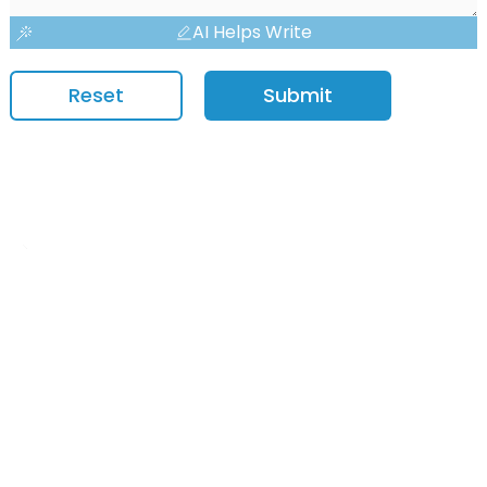
AI Helps Write
Reset
Submit
OEM/ODM Personnalisé
Nous sommes un fabricant de production d'impression spécialisé
dans la production de divers agendas, cahiers, livres à couverture
rigide et coffrets cadeaux cosmétiques.
Demande De