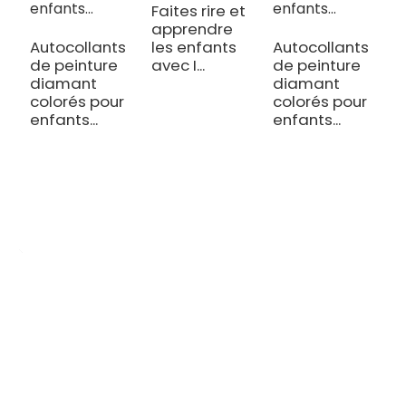
Faites rire et
J
apprendre
é
Autocollants
les enfants
Autocollants
p
de peinture
avec I...
de peinture
diamant
diamant
colorés pour
colorés pour
enfants...
enfants...
OEM/ODM Personnalisé
Nous sommes un fabricant de production d'impression spécialisé
dans la production de divers agendas, cahiers, livres à couverture
rigide et coffrets cadeaux cosmétiques.