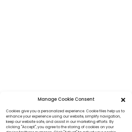
CONTACT
Adresse
N° 7, section Humen, route Tai 'an, ville de Humen, ville de Dongguan,
province du Guangdong, Chine
Téléphone
+86 17875305714
WhatsApp
+86 17875305714
E-Mail
jack@hcpaperproduct.com
Manage Cookie Consent
Cookies give you a personalized experience. Cookie files help us to
LIENS RAPIDES
PRODUITS
enhance your experience using our website, simplify navigation,
keep our website safe, and assist in our marketing efforts. By
clicking "Accept", you agree to the storing of cookies on your