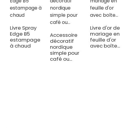
Livre Spray
Livre d'or de
Edge B5
mariage en
Accessoire
C
estampage
feuille d'or
décoratif
n
à chaud
avec boîte...
nordique
a
simple pour
c
café ou...
e