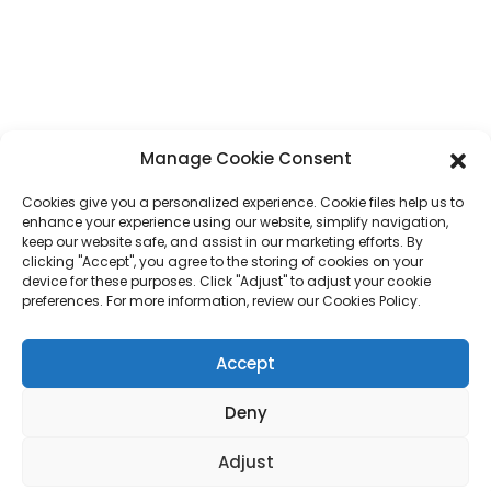
Adresse
N° 7, section Humen, route Tai 'an, ville de Humen, ville de Dongguan,
province du Guangdong, Chine
Téléphone
+86 17875305714
Manage Cookie Consent
WhatsApp
+86 17875305714
Cookies give you a personalized experience. Cookie files help us to
E-Mail
jack@hcpaperproduct.com
enhance your experience using our website, simplify navigation,
keep our website safe, and assist in our marketing efforts. By
clicking "Accept", you agree to the storing of cookies on your
device for these purposes. Click "Adjust" to adjust your cookie
LIENS RAPIDES
PRODUITS
preferences. For more information, review our Cookies Policy.
À propos de nous
Impression de livres
Accept
Environnements d'entreprise
Planificateur
FAQ
Impression de livres pour enfants
Deny
Contactez-nous
Coffret cadeau
Impression de magazines
Sac cadeau
Adjust
Calendrier