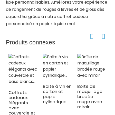
luxe personnalisables. Améliorez votre expérience
de rangement de rouges à lèvres et de gloss dès
aujourd'hui grâce à notre coffret cadeau
personnalisé en papier liquide mat.
Produits connexes
Boîte à vin en
Boîte de
carton et
maquillage
Coffrets
P
papier
brodée
cadeaux
d
cylindrique...
rouge avec
élégants
e
miroir
avec
b
couvercle et
p