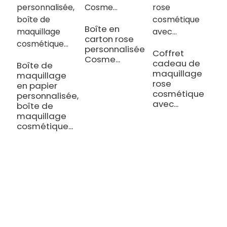
Boîte en
carton rose
C
personnalisée
c
Coffret
Cosme...
c
cadeau de
Boîte de
p
maquillage
maquillage
a
rose
en papier
cosmétique
personnalisée,
avec...
boîte de
maquillage
cosmétique...