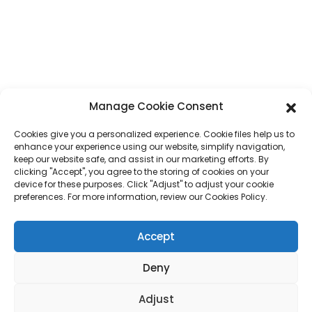
province du Guangdong, Chine
Téléphone
+86 17875305714
WhatsApp
+86 17875305714
Manage Cookie Consent
E-Mail
jack@hcpaperproduct.com
Cookies give you a personalized experience. Cookie files help us to
enhance your experience using our website, simplify navigation,
LIENS RAPIDES
PRODUITS
keep our website safe, and assist in our marketing efforts. By
clicking "Accept", you agree to the storing of cookies on your
device for these purposes. Click "Adjust" to adjust your cookie
preferences. For more information, review our Cookies Policy.
À propos de nous
Impression de livres
Environnements d'entreprise
Planificateur
FAQ
Impression de livres pour enfants
Accept
Contactez-nous
Coffret cadeau
Impression de magazines
Sac cadeau
Deny
Calendrier
Puzzles
Adjust
Autocollant