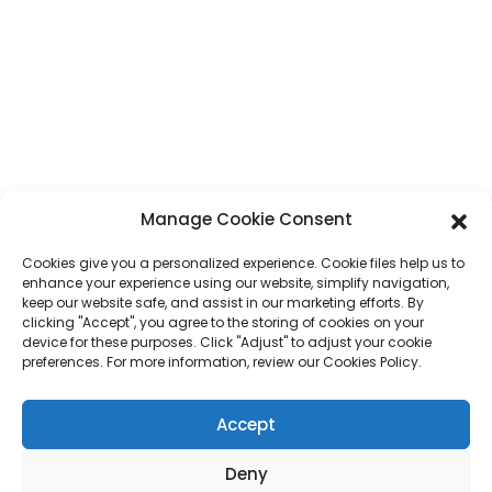
Adresse
N° 7, section Humen, route Tai 'an, ville de Humen, ville de Dongguan,
province du Guangdong, Chine
Téléphone
+86 17875305714
WhatsApp
+86 17875305714
Manage Cookie Consent
E-Mail
jack@hcpaperproduct.com
Cookies give you a personalized experience. Cookie files help us to
enhance your experience using our website, simplify navigation,
LIENS RAPIDES
PRODUITS
keep our website safe, and assist in our marketing efforts. By
clicking "Accept", you agree to the storing of cookies on your
device for these purposes. Click "Adjust" to adjust your cookie
preferences. For more information, review our Cookies Policy.
À propos de nous
Impression de livres
Environnements d'entreprise
Planificateur
FAQ
Impression de livres pour enfants
Accept
Contactez-nous
Coffret cadeau
Impression de magazines
Sac cadeau
Deny
Calendrier