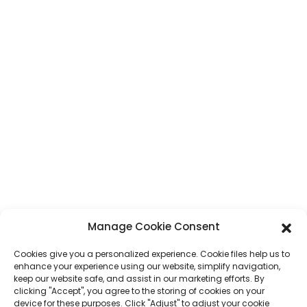
CONTACT
Adresse
N° 7, section Humen, route Tai 'an, ville de Humen, ville de Dongguan,
province du Guangdong, Chine
Téléphone
+86 17875305714
WhatsApp
+86 17875305714
E-Mail
jack@hcpaperproduct.com
LIENS RAPIDES
PRODUITS
Manage Cookie Consent
Cookies give you a personalized experience. Cookie files help us to
À propos de nous
Impression de livres
enhance your experience using our website, simplify navigation,
Environnements d'entreprise
Planificateur
keep our website safe, and assist in our marketing efforts. By
FAQ
Impression de livres pour enfants
clicking "Accept", you agree to the storing of cookies on your
Contactez-nous
Coffret cadeau
device for these purposes. Click "Adjust" to adjust your cookie