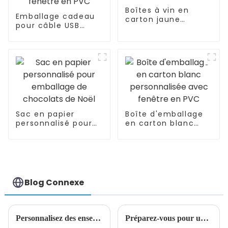
Boîtes à vin en
Emballage cadeau
carton jaune
pour câble USB
personnalisées pour
avec impression
emballage cadeau
couleur
personnalisée et
fenêtre en PVC
Sac en papier
Boîte d'emballage
personnalisé pour
en carton blanc
emballage de
personnalisée avec
chocolats de Noël
fenêtre en PVC
Blog Connexe
Personnalisez des ensembles de carnets exquis, le premier choix pour offrir des cadeaux élégants
Préparez-vous pour un joyeux Noël !