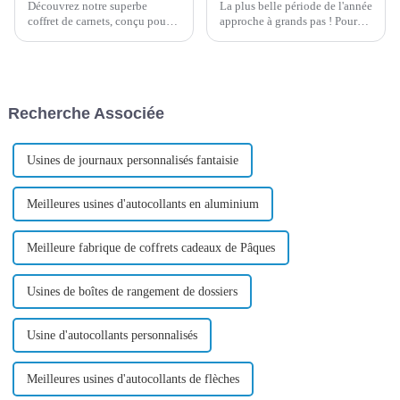
Découvrez notre superbe
La plus belle période de l'année
coffret de carnets, conçu pour
approche à grands pas ! Pour
sublimer votre expérience de
Noël, nous avons rendu vos
prise de notes. Fabriqué à partir
célébrations encore plus
de matériaux de haute qualité
magiques avec une gamme
et doté d'un design élégant, ce
d'articles en papier sur mesure,
coffret est idéal pour le travail,
conçus pour répandre joie et
Recherche Associée
les études, etc.
délices.
Usines de journaux personnalisés fantaisie
Meilleures usines d'autocollants en aluminium
Meilleure fabrique de coffrets cadeaux de Pâques
Usines de boîtes de rangement de dossiers
Usine d'autocollants personnalisés
Meilleures usines d'autocollants de flèches