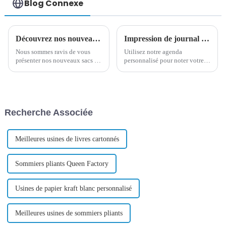
Blog Connexe
Découvrez nos nouveaux sacs en papier personnalisés et écologiques : un emballage durable pour votre marque
Impression de journal personnalisé : écrire des expériences de réussite uniques
Nous sommes ravis de vous
Utilisez notre agenda
présenter nos nouveaux sacs en
personnalisé pour noter votre
papier personnalisés et
parcours de réussite et
écologiques ! Fabriqués à partir
consigner chaque idée ou
de matériaux 100 %
action indispensable. Passez à
recyclables, ces sacs élégants et
l'action, contactez-nous !
durables sont parfaits pour les
Recherche Associée
marques qui souhaitent avoir
un impact durable…
Meilleures usines de livres cartonnés
Sommiers pliants Queen Factory
Usines de papier kraft blanc personnalisé
Meilleures usines de sommiers pliants