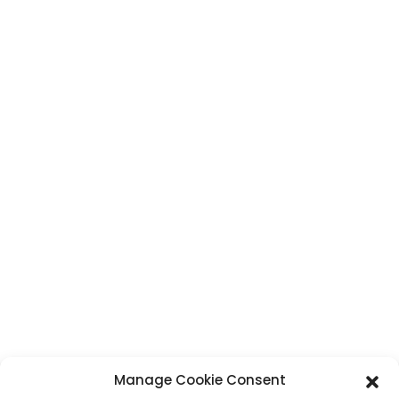
CONTACT
Adresse
N° 7, section Humen, route Tai 'an, ville de Humen, ville de Dongguan,
province du Guangdong, Chine
Téléphone
+86 17875305714
WhatsApp
+86 17875305714
E-Mail
jack@hcpaperproduct.com
LIENS RAPIDES
PRODUITS
Manage Cookie Consent