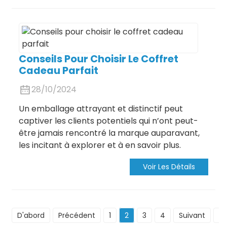
Conseils Pour Choisir Le Coffret
Cadeau Parfait
28/10/2024
Un emballage attrayant et distinctif peut
captiver les clients potentiels qui n’ont peut-
être jamais rencontré la marque auparavant,
les incitant à explorer et à en savoir plus.
Voir Les Détails
D'abord
Précédent
1
2
3
4
Suivant
De