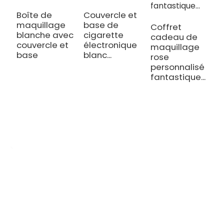
Boîte de
Couvercle et
B
maquillage
base de
a
Coffret
blanche avec
cigarette
c
cadeau de
couvercle et
électronique
b
maquillage
base
blanc...
m
rose
personnalisé
fantastique...
OEM/ODM Personnalisé
Nous sommes un fabricant de production d'impression spécialisé
dans la production de divers agendas, cahiers, livres à couverture
rigide et coffrets cadeaux cosmétiques.