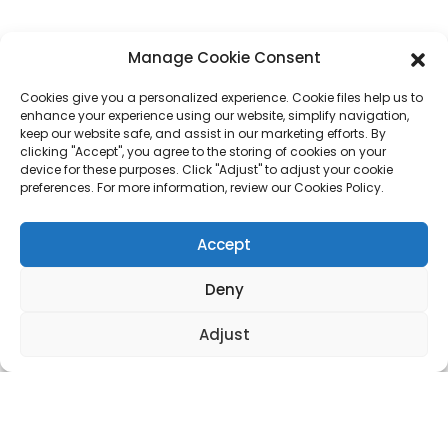
WhatsApp
+86 17875305714
Manage Cookie Consent
E-Mail
jack@hcpaperproduct.com
Cookies give you a personalized experience. Cookie files help us to
enhance your experience using our website, simplify navigation,
LIENS RAPIDES
PRODUITS
keep our website safe, and assist in our marketing efforts. By
clicking "Accept", you agree to the storing of cookies on your
device for these purposes. Click "Adjust" to adjust your cookie
preferences. For more information, review our Cookies Policy.
À propos de nous
Impression de livres
Environnements d'entreprise
Planificateur
FAQ
Impression de livres pour enfants
Accept
Contactez-nous
Coffret cadeau
Impression de magazines
Sac cadeau
Deny
Calendrier
Puzzles
Adjust
Autocollant
Copyright © 2024 DONGGUAN HAICHENG Tous droits réservés.
Plan du
site
MEILLEUR BLOG