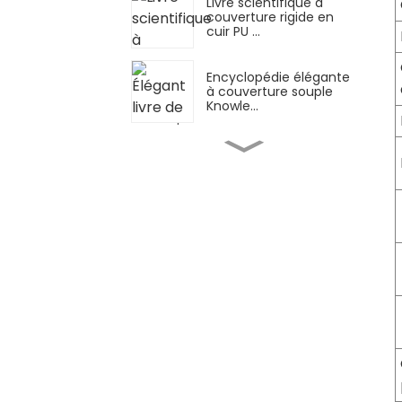
Livre scientifique à
couverture rigide en
cuir PU ...
Encyclopédie élégante
à couverture souple
Knowle...
Agenda manuel fin
Snake Ring : format A4...
Ensemble de carnets
A4 en cuir PU avec
stylo...
Ensemble de carnets
A5 en cuir synthétique
avec stylo
Couverture rigide bleu
éblouissante B5 Silver