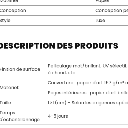
Matériel
Papier
Conception
Conception pe
Style
Luxe
DESCRIPTION DES PRODUITS
Pelliculage mat/brillant, UV sélect
Finition de surface
à chaud, etc.
Couverture : papier d'art 157 g/m²
Matériel:
Pages intérieures : papier d'art brill
Taille:
L×l (cm) – Selon les exigences spéci
Temps
4-5 jours
d'échantillonnage