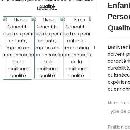
Enfan
Loading...
Loading...
Person
Qualit
Les livres
doivent 
caractéris
durabilité,
et la séc
expérienc
et enrichi
Nom du p
Type de 
Finition d