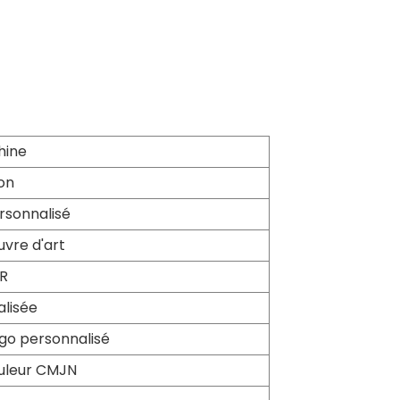
S
hine
on
rsonnalisé
vre d'art
DR
alisée
ogo personnalisé
uleur CMJN