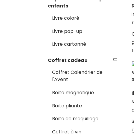
R
enfants
i
Livre coloré
r
Livre pop-up
G
Livre cartonné
f
Coffret cadeau
Coffret Calendrier de
l'Avent
Boîte magnétique
I
s
Boîte pliante
d
Boîte de maquillage
S
g
Coffret à vin