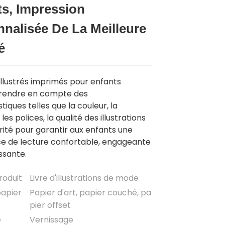
ts, Impression
Loading...
Loading...
Loading..
Loading..
nalisée De La Meilleure
é
 illustrés imprimés pour enfants
prendre en compte des
tiques telles que la couleur, la
 les polices, la qualité des illustrations
urité pour garantir aux enfants une
e de lecture confortable, engageante
ssante.
roduit
Livre d'illustrations de mode
papier
Papier d'art, papier couché, pa
pier offset
e
Vernissage