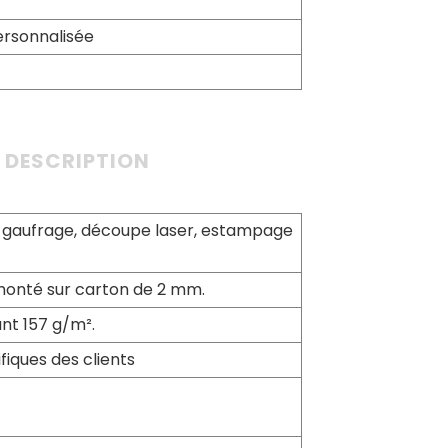
rsonnalisée
DESCRIPTION
if, gaufrage, découpe laser, estampage
 monté sur carton de 2 mm.
ant 157 g/m².
fiques des clients