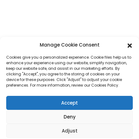
province du Guangdong, Chine
Téléphone
+86 17875305714
WhatsApp
+86 17875305714
Manage Cookie Consent
E-Mail
jack@hcpaperproduct.com
Cookies give you a personalized experience. Cookie files help us to
enhance your experience using our website, simplify navigation,
LIENS RAPIDES
PRODUITS
keep our website safe, and assist in our marketing efforts. By
clicking "Accept", you agree to the storing of cookies on your
device for these purposes. Click "Adjust" to adjust your cookie
preferences. For more information, review our Cookies Policy.
À propos de nous
Impression de livres
Environnements d'entreprise
Planificateur
FAQ
Impression de livres pour enfants
Accept
Contactez-nous
Coffret cadeau
Impression de magazines
Sac cadeau
Deny
Calendrier
Puzzles
Adjust
Autocollant