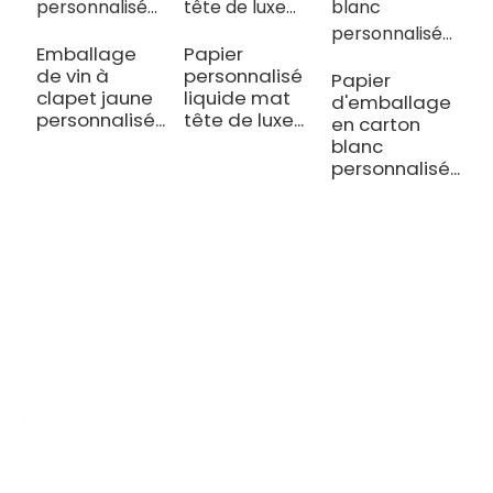
Emballage
Papier
de vin à
personnalisé
Papier
C
clapet jaune
liquide mat
d'emballage
b
personnalisé...
tête de luxe...
en carton
c
blanc
é
personnalisé...
b
OEM/ODM Personnalisé