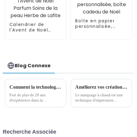
Boîte en papier
Calendrier de
personnalisée,
l'Avent de Noël
boîte cadeau de
Parfum Soins de la
Noël
peau Herbe de
Lafite
Blog Connexe
Comment la technologie et l'innovation transforment l'industrie de l'impression
Améliorez vos créations avec l'art du marquage à chaud dès aujourd'hui !
Fort de plus de 20 ans
Le marquage à chaud est une
d'expérience dans la
technique d'impression
production, Dongguan
luxueuse qui consiste à
Haicheng Paper Products Co.,
appliquer une feuille
Ltd. se concentre sur la
métallique ou pigmentée
fabrication de produits en
brillante sur votre support,
papier de haute qualité. Cet
créant ainsi un effet visuel
Recherche Associée
article informatif explore les
saisissant qui attire
technologies…
instantanément l'attention. Non