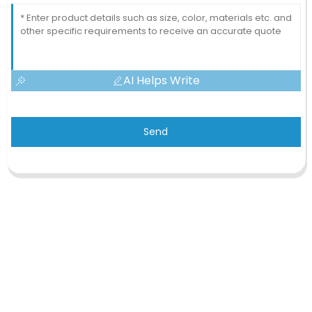
AI Helps Write
Send
OEM/ODM Personnalisé
Nous sommes un fabricant de production d'impression spécialisé
dans la production de divers agendas, cahiers, livres à couverture