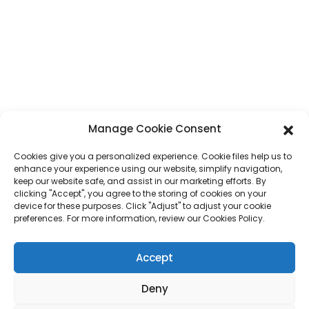
Téléphone
+86 17875305714
WhatsApp
+86 17875305714
E-Mail
jack@hcpaperproduct.com
LIENS RAPIDES
PRODUITS
Manage Cookie Consent
Cookies give you a personalized experience. Cookie files help us to
À propos de nous
Impression de livres
enhance your experience using our website, simplify navigation,
Environnements d'entreprise
Planificateur
keep our website safe, and assist in our marketing efforts. By
FAQ
Impression de livres pour enfants
clicking "Accept", you agree to the storing of cookies on your
Contactez-nous
Coffret cadeau
device for these purposes. Click "Adjust" to adjust your cookie
Impression de magazines
preferences. For more information, review our Cookies Policy.
Sac cadeau
Calendrier
Puzzles
Accept
Autocollant
Deny