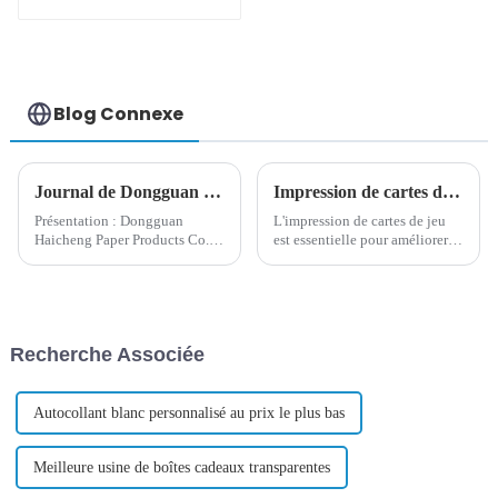
solutions de
rangement
élégantes pour
chaque occasion
Blog Connexe
Journal de Dongguan Haicheng célébrant la fête nationale et la fête de la mi-automne
Impression de cartes de jeu : le rôle clé des matériaux de haute qualité
Présentation : Dongguan
L'impression de cartes de jeu
Haicheng Paper Products Co.,
est essentielle pour améliorer
Ltd. est ravie de célébrer la Fête
l'expérience des joueurs et
nationale et la Fête de la mi-
l'image de marque. Investissez
automne, deux fêtes chinoises
dans une impression de cartes
importantes, synonymes de joie
de jeu de haute qualité pour
et de convivialité. En tant
démarquer vos produits et
Recherche Associée
que...
gagner la faveur des joueurs !
Autocollant blanc personnalisé au prix le plus bas
Meilleure usine de boîtes cadeaux transparentes