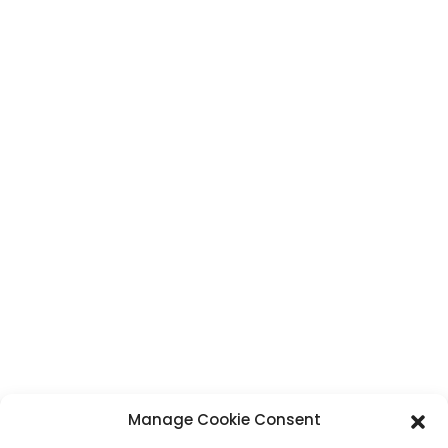
Renseignements
Maintenant
CONTACT
Adresse
N° 7, section Humen, route Tai 'an, ville de Humen, ville de Dongguan,
province du Guangdong, Chine
Téléphone
+86 17875305714
WhatsApp
+86 17875305714
Manage Cookie Consent
E-Mail
jack@hcpaperproduct.com