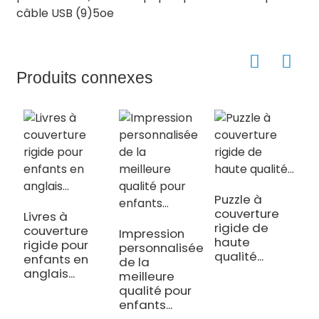
Produits connexes
Puzzle à
couverture
Livres à
T
rigide de
couverture
d
Impression
haute
rigide pour
d
personnalisée
qualité...
enfants en
c
de la
anglais...
e
meilleure
qualité pour
enfants...