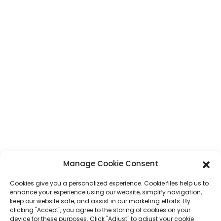
CONTACT
Adresse
N° 7, section Humen, route Tai 'an, ville de Humen, ville de Dongguan,
province du Guangdong, Chine
Téléphone
+86 17875305714
WhatsApp
+86 17875305714
Manage Cookie Consent
E-Mail
jack@hcpaperproduct.com
Cookies give you a personalized experience. Cookie files help us to
enhance your experience using our website, simplify navigation,
LIENS RAPIDES
PRODUITS
keep our website safe, and assist in our marketing efforts. By
clicking "Accept", you agree to the storing of cookies on your
device for these purposes. Click "Adjust" to adjust your cookie