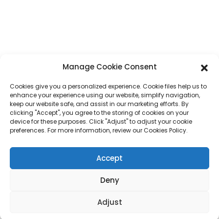
province du Guangdong, Chine
Téléphone
+86 17875305714
WhatsApp
+86 17875305714
Manage Cookie Consent
E-Mail
jack@hcpaperproduct.com
Cookies give you a personalized experience. Cookie files help us to
enhance your experience using our website, simplify navigation,
LIENS RAPIDES
PRODUITS
keep our website safe, and assist in our marketing efforts. By
clicking "Accept", you agree to the storing of cookies on your
device for these purposes. Click "Adjust" to adjust your cookie
preferences. For more information, review our Cookies Policy.
À propos de nous
Impression de livres
Environnements d'entreprise
Planificateur
FAQ
Impression de livres pour enfants
Accept
Contactez-nous
Coffret cadeau
Impression de magazines
Sac cadeau
Deny
Calendrier
Puzzles
Adjust
Autocollant