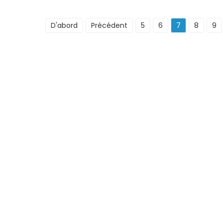
D'abord
Précédent
5
6
7
8
9