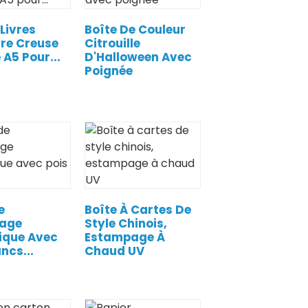
 Livres
Boîte De Couleur
ure Creuse
Citrouille
 A5 Pour...
D'Halloween Avec
Poignée
e
Boîte À Cartes De
lage
Style Chinois,
ique Avec
Estampage À
ncs...
Chaud UV