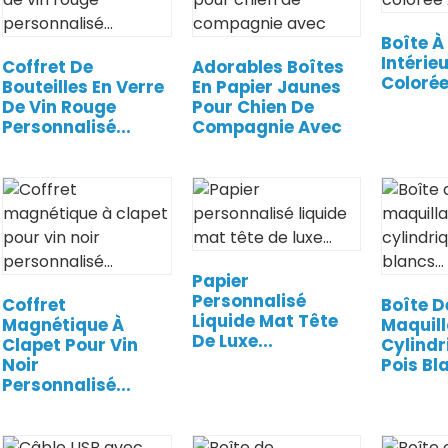
Boîte À
Intérie
Coffret De
Adorables Boîtes
Colorée
Bouteilles En Verre
En Papier Jaunes
De Vin Rouge
Pour Chien De
Personnalisé...
Compagnie Avec
Papier
Personnalisé
Coffret
Boîte D
Liquide Mat Tête
Magnétique À
Maquil
De Luxe...
Clapet Pour Vin
Cylindr
Noir
Pois Bla
Personnalisé...