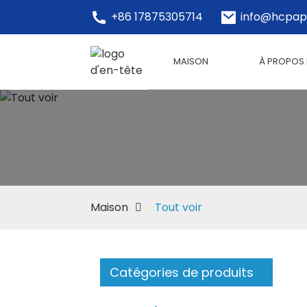
+86 17875305714
info@hcpap
MAISON
À PROPOS
Maison
Tout voir
Catégories de produits