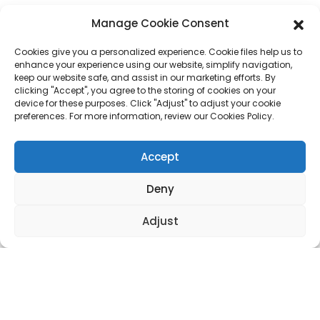
Téléphone
+86 17875305714
Manage Cookie Consent
WhatsApp
+86 17875305714
Cookies give you a personalized experience. Cookie files help us to
enhance your experience using our website, simplify navigation,
E-Mail
jack@hcpaperproduct.com
keep our website safe, and assist in our marketing efforts. By
clicking "Accept", you agree to the storing of cookies on your
device for these purposes. Click "Adjust" to adjust your cookie
preferences. For more information, review our Cookies Policy.
LIENS RAPIDES
PRODUITS
Accept
À propos de nous
Impression de livres
Environnements d'entreprise
Planificateur
Deny
FAQ
Impression de livres pour enfants
Contactez-nous
Coffret cadeau
Impression de magazines
Adjust
Sac cadeau
Calendrier
Puzzles
Autocollant