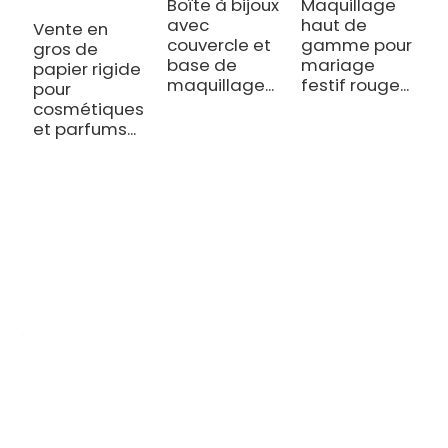
Boîte à bijoux
Maquillage
avec
haut de
Vente en
couvercle et
gamme pour
gros de
V
base de
mariage
papier rigide
g
maquillage...
festif rouge...
pour
p
cosmétiques
b
et parfums...
d
d
c
v
OEM/ODM Personnalisé
Nous sommes un fabricant de production d'impression spécialisé
dans la production de divers agendas, cahiers, livres à couverture