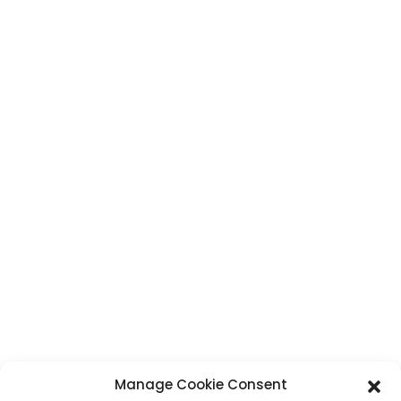
Renseignements
Maintenant
CONTACT
Adresse
N° 7, section Humen, route Tai 'an, ville de Humen, ville de Dongguan,
province du Guangdong, Chine
Téléphone
+86 17875305714
WhatsApp
+86 17875305714
Manage Cookie Consent