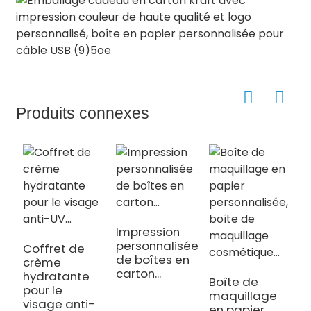
Produits connexes
Impression
personnalisée
Coffret de
de boîtes en
crème
V
carton...
hydratante
g
Boîte de
pour le
p
maquillage
visage anti-
p
en papier