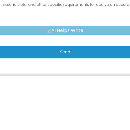
AI Helps Write
Send
ONTACT
LIENS RAPIDE
resse
À propos de nous