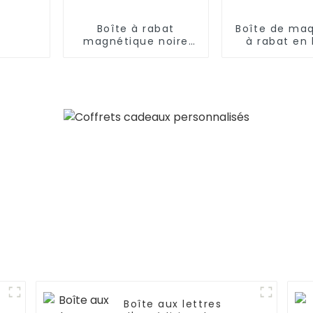
Boîte à rabat
Boîte de maq
magnétique noire
à rabat en 
robuste haut de
gros
gamme avec
laminage mat
Boîte aux lettres