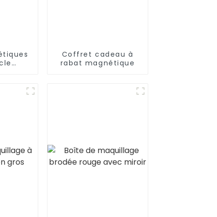
étiques
Coffret cadeau à
cle
rabat magnétique
ble
es Haut
 exquis