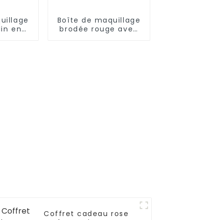
uillage
Boîte de maquillage
lin en
brodée rouge avec
miroir
Coffret cadeau rose