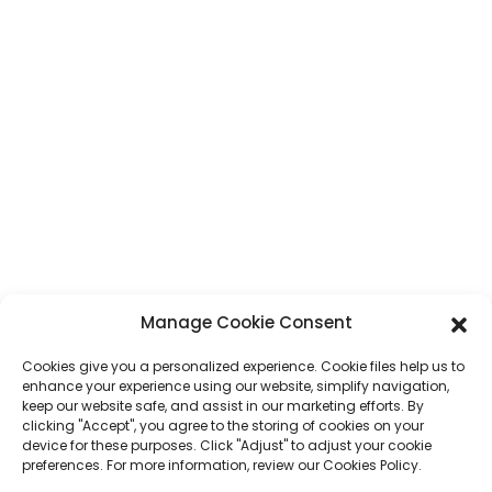
Demande De
Renseignements
Maintenant
CONTACT
Manage Cookie Consent
Adresse
N° 7, section Humen, route Tai 'an, ville de Humen, ville de Dongguan,
Cookies give you a personalized experience. Cookie files help us to
enhance your experience using our website, simplify navigation,
province du Guangdong, Chine
keep our website safe, and assist in our marketing efforts. By
clicking "Accept", you agree to the storing of cookies on your
Téléphone
+86 17875305714
device for these purposes. Click "Adjust" to adjust your cookie
preferences. For more information, review our Cookies Policy.
WhatsApp
+86 17875305714