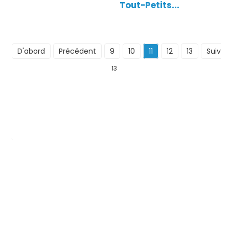
Tout-Petits...
D'abord
Précédent
9
10
11
12
13
Suiva
13
OEM/ODM Personnalisé
Nous sommes un fabricant de production d'impression spécialisé
dans la production de divers agendas, cahiers, livres à couverture
rigide et coffrets cadeaux cosmétiques.